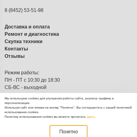
8 (8452) 53-51-98
Доставка и оплата
Ремонт и диагностика
Скупка техники
Контакты
Отзывы
Режим работы:
ПН - ПТ с 10:30 до 18:30
СБ-ВС - выходной
Мы используем cookies для улучшения работы сайта, анализа трафика и
персонализации.
Используя сайт или кликая на кнопку "Понятно", Вы соглашаетесь с нашей политикой
ЭВМка - компьютерный
© 2013 - 2026
использования cookies.
комиссионный магазин
Политику использования cookies вы можете прочитать
здесь
.
Создание сайтов Mikhail Degtyarev
Понятно